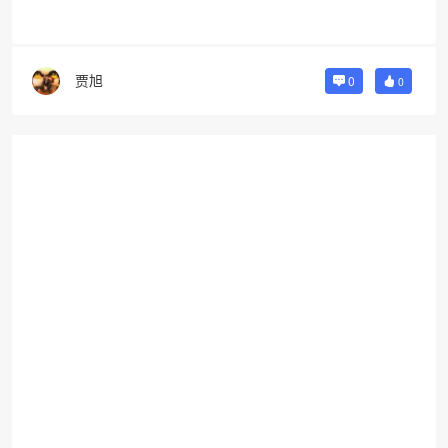
贾旭
0
0