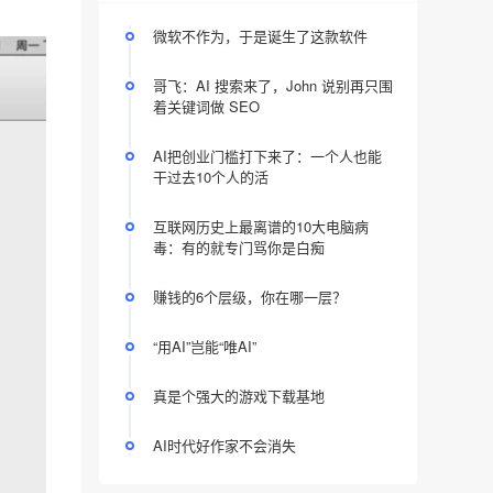
微软不作为，于是诞生了这款软件
哥飞：AI 搜索来了，John 说别再只围
着关键词做 SEO
AI把创业门槛打下来了：一个人也能
干过去10个人的活
互联网历史上最离谱的10大电脑病
毒：有的就专门骂你是白痴
赚钱的6个层级，你在哪一层？
“用AI”岂能“唯AI”
真是个强大的游戏下载基地
AI时代好作家不会消失