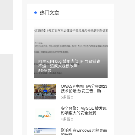
热门文章
阿里云因 bug 禁用内部 IP 导致链路
不通，造成大规模故障
5条留言
OWASP中国山西分会2023
技术论坛|数安三晋，助力
网安
5条留言
安全预警：MySQL 被发现
影响重大的安全漏洞
4条留言
影响所有windows远程桌面
的漏洞