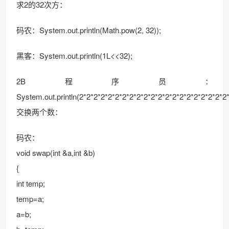
求2的32次方：
码农：System.out.println(Math.pow(2, 32));
黑客：System.out.println(1L<<32);
2B程序员：
System.out.println(2*2*2*2*2*2*2*2*2*2*2*2*2*2*2*2*2*2*2*2*2
交换两个数：
码农：
void swap(int &a,int &b)
{
int temp;
temp=a;
a=b;