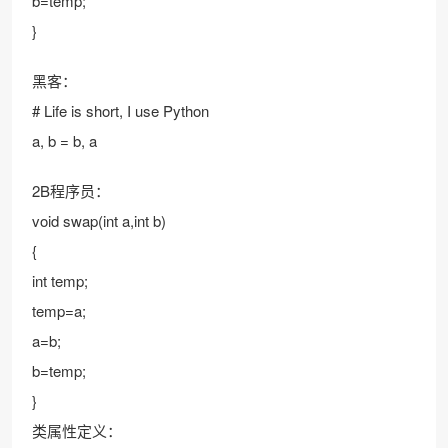
b=temp;
}
黑客：
# Life is short, I use Python
a, b = b, a
2B程序员：
void swap(int a,int b)
{
int temp;
temp=a;
a=b;
b=temp;
}
类属性定义：