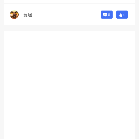
贾旭
0
0