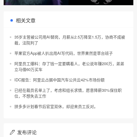
毛怪
标？
相关文章
35岁主管被公司用AI替岗，月薪从2.5万降至1.5万，协商不成被
裁，法院判了
苹果官方App被人扒出用AI写代码，世界果然是草台班子
阿里员工爆料：存了钱一定要瞒着人，老公说年赚200万，弟弟
立马借60万买车
IDC报告：阿里云占据中国汽车公共云42%市场份额
已经在裁员名单上了，考虑和组长求情，愿意降薪30%保住职
位，不想失去工作
拼多多计划春节后官宣双休，却迎来员工反对。
发布评论