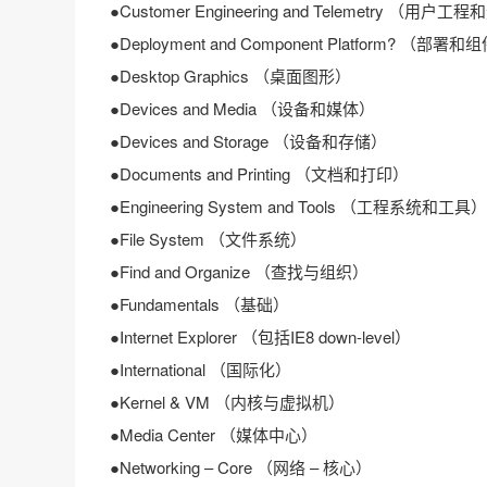
●Customer Engineering and Telemetry （用户
●Deployment and Component Platform? （部
●Desktop Graphics （桌面图形）
●Devices and Media （设备和媒体）
●Devices and Storage （设备和存储）
●Documents and Printing （文档和打印）
●Engineering System and Tools （工程系统和工具）
●File System （文件系统）
●Find and Organize （查找与组织）
●Fundamentals （基础）
●Internet Explorer （包括IE8 down-level）
●International （国际化）
●Kernel & VM （内核与虚拟机）
●Media Center （媒体中心）
●Networking – Core （网络 – 核心）