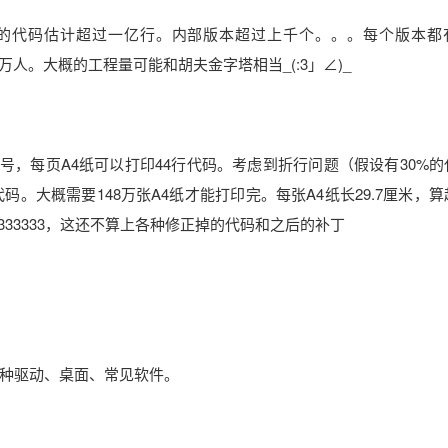
，算上修正掉的代码估计超过一亿行。内部版本超过上千个。。。每个版本
人。大概的工程量可能和胡夫金字塔相当_(:3」∠)_
+默认字号，每页A4纸可以打印44行代码。考虑到折行问题（假设有30%
w行代码。大概需要148万张A4纸才能打印完。每张A4纸长29.7厘米，
33333333，这还不算上各种修正掉的代码和之后的补丁
各种驱动、桌面、常见软件。