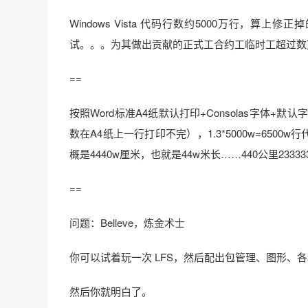
Windows Vista 代码行数约5000万行
试。。。为其做出贡献的正式工合约工临时工超过数万
==
按照Word标准A4纸默认打印+Consolas字体
数在A4纸上一行打印不完），1.3*5000w=6500
概是4440w厘米，也就是44w米长……440公里233
==
问题：Belleve，炼金术士
你可以试着玩一次 LFS，然后配出包管理、图形、
然后你就明白了。