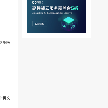
略啊啥
0个英文