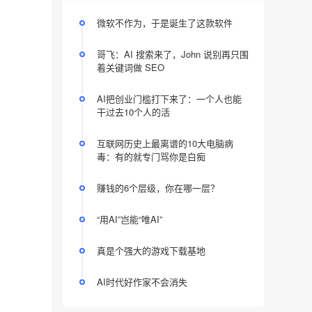
微软不作为，于是诞生了这款软件
哥飞：AI 搜索来了，John 说别再只围
着关键词做 SEO
AI把创业门槛打下来了：一个人也能
干过去10个人的活
互联网历史上最离谱的10大电脑病
毒：有的就专门骂你是白痴
赚钱的6个层级，你在哪一层？
“用AI”岂能“唯AI”
真是个强大的游戏下载基地
AI时代好作家不会消失