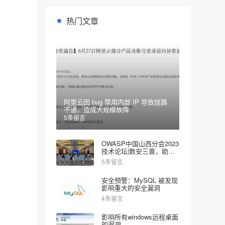
热门文章
阿里云因 bug 禁用内部 IP 导致链路
不通，造成大规模故障
5条留言
OWASP中国山西分会2023
技术论坛|数安三晋，助力
网安
5条留言
安全预警：MySQL 被发现
影响重大的安全漏洞
4条留言
影响所有windows远程桌面
的漏洞