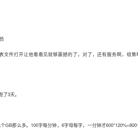
员
注册表文件打开让他看看见就够震撼的了，对了，还有服务啊，组策
）跑了3天。
GB那么多。100字每分钟，6字母每字，一分钟才600*120%=80