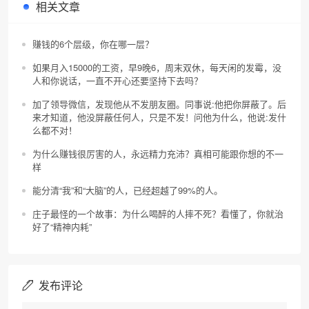
相关文章
赚钱的6个层级，你在哪一层？
如果月入15000的工资，早9晚6，周末双休，每天闲的发霉，没
人和你说话，一直不开心还要坚持下去吗？
加了领导微信，发现他从不发朋友圈。同事说:他把你屏蔽了。后
来才知道，他没屏蔽任何人，只是不发！问他为什么，他说:发什
么都不对！
为什么赚钱很厉害的人，永远精力充沛？真相可能跟你想的不一
样
能分清“我”和“大脑”的人，已经超越了99%的人。
庄子最怪的一个故事：为什么喝醉的人摔不死？看懂了，你就治
好了“精神内耗”
发布评论