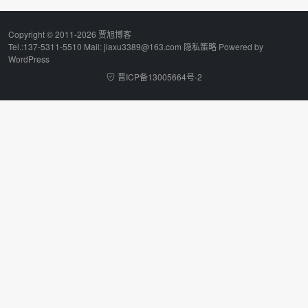
Copyright © 2011-2026 贾旭博客
Tel.:137-5311-5510 Mail: jiaxu3389@163.com
隐私策略
Powered by
WordPress
晋ICP备13005664号-2