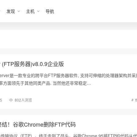
发现
主机
导航
er (FTP服务器)v8.0.9企业版
P Server是一款专业的跨平台FTP服务器软件, 支持可伸缩的处理器架构并采
效率方面领先于其他同类产品. 当然他还非常稳定…
15
802人浏览
f
结！谷歌Chrome删除FTP代码
输协议（FTP），终于走到了尽头，谷歌Chrome 95将FTP的代码从