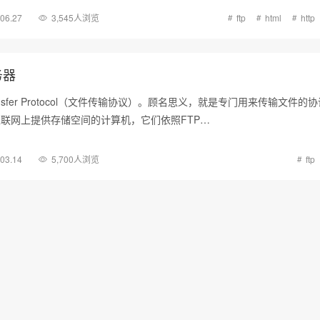
.06.27
3,545人浏览
ftp
html
http
务器
Transfer Protocol（文件传输协议）。顾名思义，就是专门用来传输文件的
互联网上提供存储空间的计算机，它们依照FTP…
.03.14
5,700人浏览
ftp