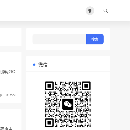
微信
用异步IO
tp
tool
代码库中