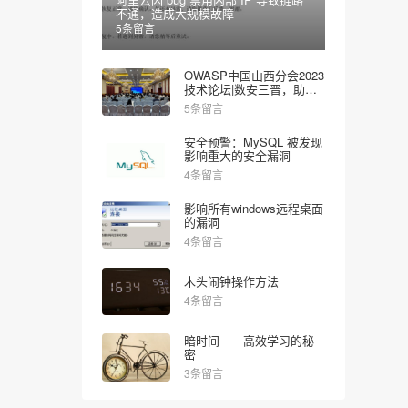
不通，造成大规模故障
5条留言
OWASP中国山西分会2023
技术论坛|数安三晋，助力
网安
5条留言
安全预警：MySQL 被发现
影响重大的安全漏洞
4条留言
影响所有windows远程桌面
的漏洞
4条留言
木头闹钟操作方法
4条留言
暗时间——高效学习的秘
密
3条留言