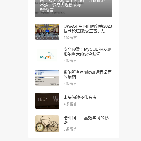
不通，造成大规模故障
5条留言
OWASP中国山西分会2023
技术论坛|数安三晋，助力
网安
5条留言
安全预警：MySQL 被发现
影响重大的安全漏洞
4条留言
影响所有windows远程桌面
的漏洞
4条留言
木头闹钟操作方法
4条留言
暗时间——高效学习的秘
密
3条留言