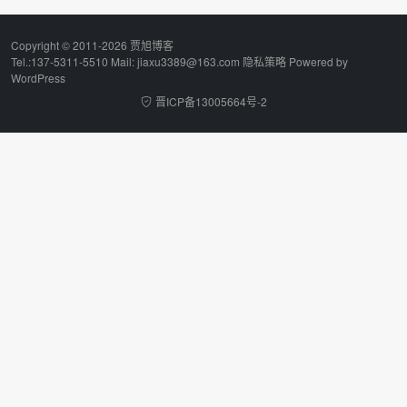
Copyright © 2011-2026 贾旭博客
Tel.:137-5311-5510 Mail: jiaxu3389@163.com
隐私策略
Powered by
WordPress
晋ICP备13005664号-2