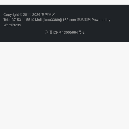
Copyright © 2011-2026 贾旭博客
Tel.:137-5311-5510 Mail: jiaxu3389@163.com
隐私策略
Powered by
WordPress
晋ICP备13005664号-2