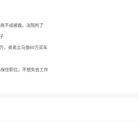
，协商不成被裁，法院判了
子
万，弟弟立马借60万买车
%保住职位，不想失去工作