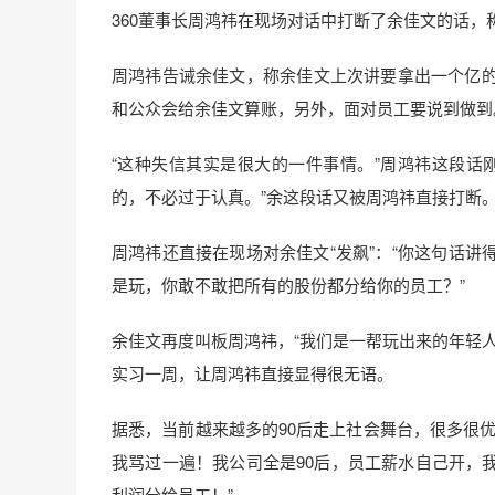
360董事长周鸿祎在现场对话中打断了余佳文的话，
周鸿祎告诫余佳文，称余佳文上次讲要拿出一个亿
和公众会给余佳文算账，另外，面对员工要说到做到
“这种失信其实是很大的一件事情。”周鸿祎这段话
的，不必过于认真。”余这段话又被周鸿祎直接打断
周鸿祎还直接在现场对余佳文“发飙”：“你这句话
是玩，你敢不敢把所有的股份都分给你的员工？”
余佳文再度叫板周鸿祎，“我们是一帮玩出来的年轻人
实习一周，让周鸿祎直接显得很无语。
据悉，当前越来越多的90后走上社会舞台，很多很
我骂过一遍！我公司全是90后，员工薪水自己开，
利润分给员工！”