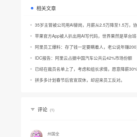
相关文章
35岁主管被公司用AI替岗，月薪从2.5万降至1.5万
苹果官方App被人扒出用AI写代码，世界果然是草台班
阿里员工爆料：存了钱一定要瞒着人，老公说年赚200
IDC报告：阿里云占据中国汽车公共云42%市场份额
已经在裁员名单上了，考虑和组长求情，愿意降薪30
拼多多计划春节后官宣双休，却迎来员工反对。
评论
(1)
州国全