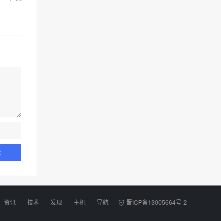
资讯
技术
发现
主机
导航
晋ICP备13005664号-2