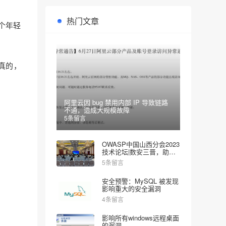
热门文章
个年轻
真的，
阿里云因 bug 禁用内部 IP 导致链路
不通，造成大规模故障
5条留言
OWASP中国山西分会2023
技术论坛|数安三晋，助力
网安
5条留言
安全预警：MySQL 被发现
影响重大的安全漏洞
4条留言
影响所有windows远程桌面
的漏洞