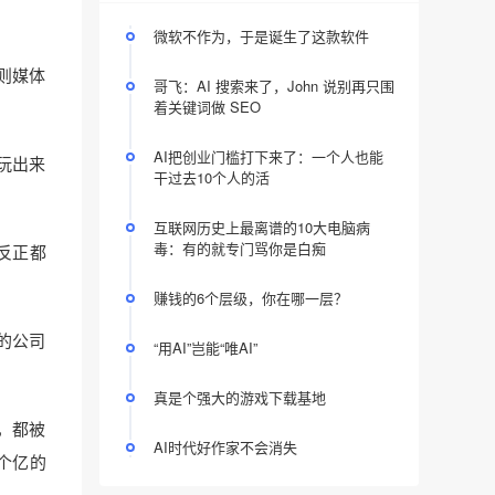
微软不作为，于是诞生了这款软件
则媒体
哥飞：AI 搜索来了，John 说别再只围
着关键词做 SEO
AI把创业门槛打下来了：一个人也能
玩出来
干过去10个人的活
互联网历史上最离谱的10大电脑病
毒：有的就专门骂你是白痴
反正都
赚钱的6个层级，你在哪一层？
的公司
“用AI”岂能“唯AI”
真是个强大的游戏下载基地
，都被
AI时代好作家不会消失
个亿的