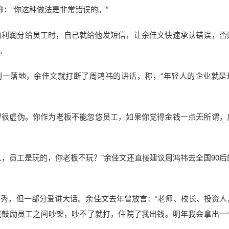
称：“你这种做法是非常错误的。”
的利润分给员工时，自己就给他发短信，让余佳文快速承认错误，否
。
刚一落地，余佳文就打断了周鸿祎的讲话，称，“年轻人的企业就是
。
讲得很虚伪。你作为老板不能忽悠员工，如果你觉得金钱一点无所谓，
，员工是玩的，你老板不玩？”余佳文还直接建议周鸿祎去全国90后
优秀，但一部分爱讲大话。余佳文去年曾放言：“老师、校长、投资人
我鼓励员工之间吵架，吵不了就打，住院了我出钱。明年我会拿出一