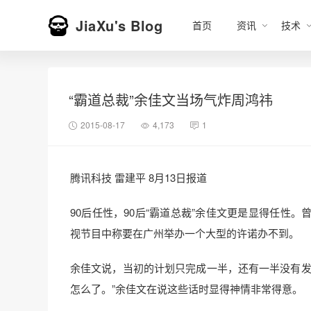
JiaXu's Blog
首页
资讯
技术
“霸道总裁”余佳文当场气炸周鸿祎
2015-08-17
4,173
1
腾讯科技 雷建平 8月13日报道
90后任性，90后“霸道总裁”余佳文更是显得任性
视节目中称要在广州举办一个大型的许诺办不到。
余佳文说，当初的计划只完成一半，还有一半没有发
怎么了。”余佳文在说这些话时显得神情非常得意。