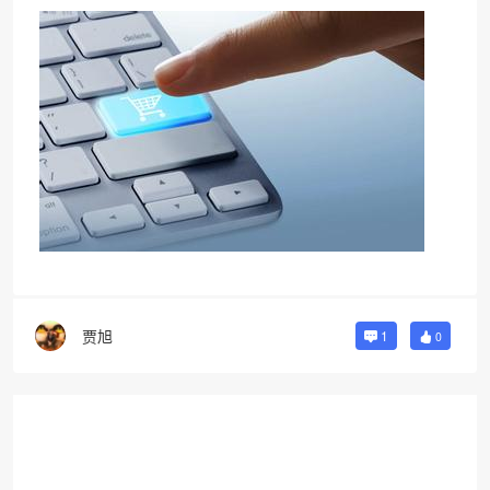
贾旭
1
0