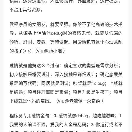
精美，运算速度快，人性化设计，界面友好，运行稳定，
不占用其他资源。
做程序员的女朋友，就要坚强。你给不了他高端的技术指
导，从源头上消除他debug时的喜怒无常，就要从低端的
倾听，忍耐，安慰，等待做起。用爱情包容这个心烦意乱
的孩子＞＜ （via @zh小喵 ）
爱情就是他妈这么个过程：确定喜欢的类型是需求分析；
初步接触是概要设计，深入接触是详细设计；确定恋爱关
系是编写代码；同居就是测试；吵架就是fix bug；上线就
是结婚；项目经理离职是丧偶；项目升级是生孩子；项目
下线就是他妈的离婚。（via @老狼像一朵奇葩 ）
程序员专用爱情金句：0. 爱情就像debug，越难越滋味；1.
我爱的人编译不通，爱我的人全是乱码；2. 你运行或者不