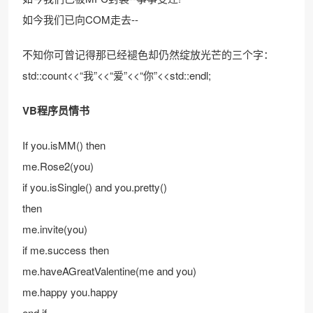
如今我们已向COM走去--
不知你可曾记得那已经褪色却仍然绽放光芒的三个字：
std::count<<“我”<<“爱”<<“你”<<std::endl;
VB程序员情书
If you.isMM() then
me.Rose2(you)
if you.isSingle() and you.pretty()
then
me.invite(you)
if me.success then
me.haveAGreatValentine(me and you)
me.happy you.happy
end if