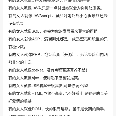
有的女人就像JAVA,只需一点付出她就会为你到处服务。
有的女人就像JAVAscript，虽然对她处处小心但最终还是
没有结果。
有的女人就像SQL，她会为你的发展带来莫大的帮助。
有的女人就像ASP，满街到处都是，成熟漂亮和稳重的只
有极少数。
有的女人就像PHP，饱经沧桑（开源），无论经验和内涵
都非常的丰富。
有的女人就像dotNet，没有点积蓄还真养不起！
有的女人就像Ajax，使用起来感觉就是爽。
有的女人就像JSP,看起来很高贵,可是你玩不起!
有的女人就像HTML,虽然不高贵,也不好看,但是她是助长美
好爱情的根基
有的女人就像DOM，长的很有层级，虽不是长期的助手，