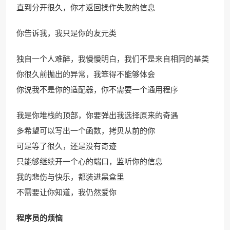
直到分开很久，你才返回操作失败的信息
你告诉我，我只是你的友元类
独自一个人难醉，我慢慢明白，我们不是来自相同的基类
你很久前抛出的异常，我笨得不能够体会
你说我不是你的适配器，你不需要一个通用程序
我是你堆栈的顶部，你要弹出我选择原来的奇遇
多希望可以写出一个函数，拷贝从前的你
可是等了很久，还是没有奇迹
只能够继续开一个心的端口，监听你的信息
我的悲伤与快乐，都装进黑盒里
不需要让你知道，我仍然爱你
程序员的烦恼