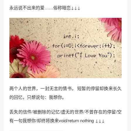
永远说不出来的爱……俗称暗恋↓↓↓
两个人的世界，一封无言的情书， 短暂的停留却换来长久
的回忆，只想说句：我想你。
丢失的信件/被删除的记忆/虚无的世界/不曾存在的停留/空
有一句我想你/却终将换来void/return nothing ↓↓↓