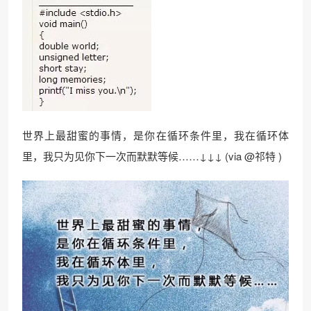
世界上最甜蜜的事情，是你在循环条件里，我在循环体
里，我只为见你下一次而默默等候……↓↓↓ (via @祁特 )