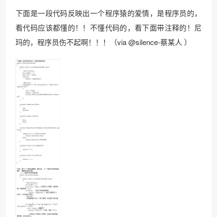
下面是一段代码反映出一个程序猿的爱情，是程序员的，
看代码应该都懂的！！不懂代码的，看下面带注释的！尼
玛的，程序员伤不起啊！！！（via @silence-蔡某人 ）