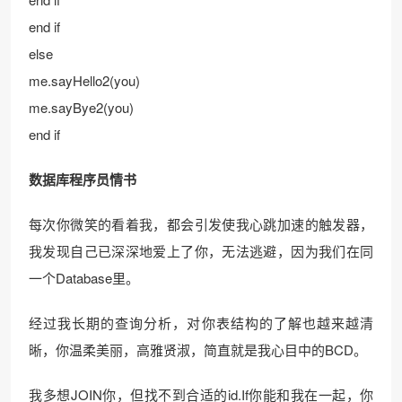
end if
else
me.sayHello2(you)
me.sayBye2(you)
end if
数据库程序员情书
每次你微笑的看着我，都会引发使我心跳加速的触发器，
我发现自己已深深地爱上了你，无法逃避，因为我们在同
一个Database里。
经过我长期的查询分析，对你表结构的了解也越来越清
晰，你温柔美丽，高雅贤淑，简直就是我心目中的BCD。
我多想JOIN你，但找不到合适的id.If你能和我在一起，你