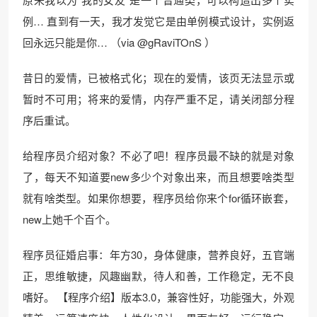
例… 直到有一天，我才发觉它是由单例模式设计，实例返
回永远只能是你… （via @gRaviTOnS ）
昔日的爱情，已被格式化；现在的爱情，该页无法显示或
暂时不可用；将来的爱情，内存严重不足，请关闭部分程
序后重试。
给程序员介绍对象？不必了吧！程序员最不缺的就是对象
了，每天不知道要new多少个对象出来，而且想要啥类型
就有啥类型。如果你想要，程序员给你来个for循环嵌套，
new上她千个百个。
程序员征婚启事：年方30，身体健康，营养良好，五官端
正，思维敏捷，风趣幽默，待人和善，工作稳定，无不良
嗜好。 【程序介绍】版本3.0，兼容性好，功能强大，外观