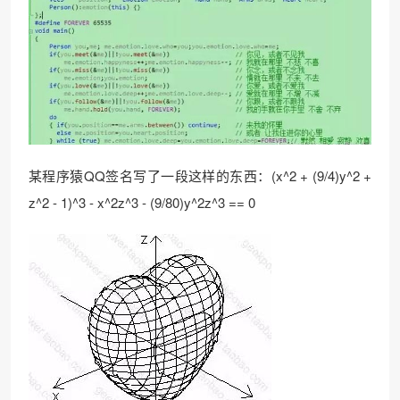
某程序猿QQ签名写了一段这样的东西：(x^2 + (9/4)y^2 +
z^2 - 1)^3 - x^2z^3 - (9/80)y^2z^3 == 0