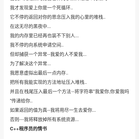
我才发现爱上你是一个死循环..
它不停的返回对你的思念压入我的心里的堆栈..
在这无尽的黑夜中...
我的内存里已经再也装不下别人...
我不停的向系统申请空间..
但却捕获一个异常--我爱的人不爱我...
为了解决这个异常...
我愿意虚拟出最后一点内存..
把所有我能实现的方法地址压入堆栈..
并且在栈尾压入最后一个方法--将字符串"我爱你,你爱我吗
"传递给你..
如果返回的值为真--我将用尽一生去爱你...
否则---我将释放掉所有系统资源...
C++程序员的情书