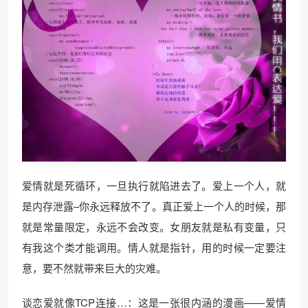
爱情就是死循环，一旦执行就陷进去了。爱上一个人，就
是内存泄露–你永远释放不了。真正爱上一个人的时候，那
就是常量限定，永远不会改变。女朋友就是私有变量，只
有我这个类才能调用。情人就是指针，用的时候一定要注
意，要不然就带来巨大的灾难。
谈恋爱就像TCP连接…：这是一张很内涵的漫画——爱情