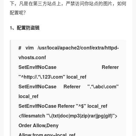
下，凡是在第三方站点上，严禁访问你站点的图片，如何
配置呢？
1、配置防盗链
# vim /usr/local/apache2/conf/extra/httpd-
vhosts.conf
SetEnvIfNoCase Referer
"^http://.*\.123\.com" local_ref
SetEnvIfNoCase Referer ".*\.abc\.com"
local_ref
SetEnvIfNoCase Referer "^$" local_ref
<filesmatch "\.(txt|doc|mp3|zip|rar|jpg|gif)">
Order Allow,Deny
Allow from env=local_ref