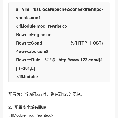
# vim /usr/local/apache2/conf/extra/httpd-
vhosts.conf
<IfModule mod_rewrite.c>
RewriteEngine on
RewriteCond %{HTTP_HOST}
^www.abc.com$
RewriteRule ^/(.*)$ http://www.123.com/$1
[R=301,L]
</IfModule>
配置为：当访问aaa时，跳转到123的网站。
2、配置多个域名跳转
<IfModule mod_rewrite.c>