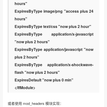
hours"
ExpiresByType image/png "access plus 24
hours"
ExpiresByType text/css "now plus 2 hour"
ExpiresByType application/x-javascript
"now plus 2 hours"
ExpiresByType application/javascript "now
plus 2 hours"
ExpiresByType application/x-shockwave-
flash "now plus 2 hours"
ExpiresDefault "now plus 0 min"
</IfModule>
或者使用 mod_headers 模块实现：