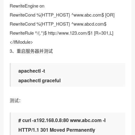
RewriteEngine on
RewriteCond %{HTTP_HOST} ^www.abc.com$ [OR]
RewriteCond %{HTTP_HOST} ^www.abcd.com$
RewriteRule ^/(.*)$ http://www.123.com/$1 [R=301,L]
</IfModule>
3、重启服务器并测试
apachectl -t
apachectl graceful
测试：
# curl -x192.168.0.8:80 www.abc.com -I
HTTP/1.1 301 Moved Permanently