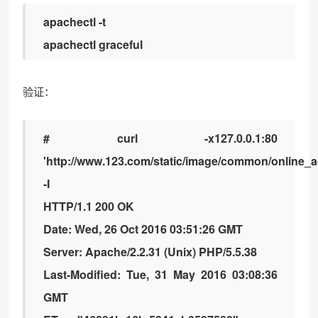
apachectl -t
apachectl graceful
验证：
# curl -x127.0.0.1:80
'http://www.123.com/static/image/common/online_a
-I
HTTP/1.1 200 OK
Date: Wed, 26 Oct 2016 03:51:26 GMT
Server: Apache/2.2.31 (Unix) PHP/5.5.38
Last-Modified: Tue, 31 May 2016 03:08:36
GMT