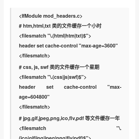
<IfModule mod_headers.c>
# htm,html,txt 类的文件缓存一个小时
<filesmatch "\.(html|htm|txt)$">
header set cache-control "max-age=3600"
</filesmatch>
# css, js, swf 类的文件缓存一个星期
<filesmatch "\.(css|js|swf)$">
header set cache-control "max-
age=604800"
</filesmatch>
# jpg,gif,jpeg,png,ico,flv,pdf 等文件缓存一年
<filesmatch "\.
(ico|gif|jpg|jpeg|png|flv|pdf)$">