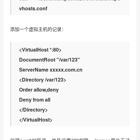
vhosts.conf
添加一个虚拟主机的记录：
<VirtualHost *:80>
DocumentRoot "/var/123"
ServerName xxxxx.com.cn
<Directory /var/123>
Order allow,deny
Deny from all
</Directory>
</VirtualHost>