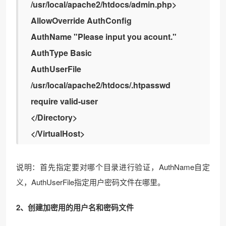
/usr/local/apache2/htdocs/admin.php>
AllowOverride AuthConfig
AuthName "Please input you acount."
AuthType Basic
AuthUserFile
/usr/local/apache2/htdocs/.htpasswd
require valid-user
</Directory>
</VirtualHost>
说明：首先指定要对哪个目录进行验证，AuthName自定
义，AuthUserFile指定用户密码文件在哪里。
2、创建加密用的用户名和密码文件