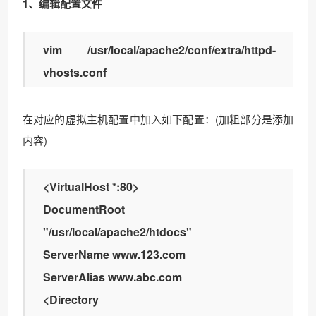
1、编辑配置文件
vim /usr/local/apache2/conf/extra/httpd-
vhosts.conf
在对应的虚拟主机配置中加入如下配置：(加粗部分是添加
内容)
<VirtualHost *:80>
DocumentRoot
"/usr/local/apache2/htdocs"
ServerName www.123.com
ServerAlias www.abc.com
<Directory