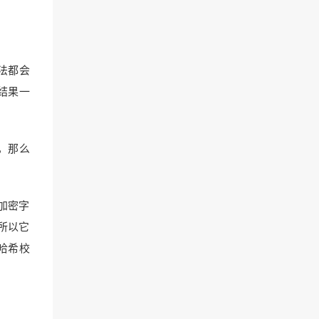
法都会
结果一
，那么
以加密字
所以它
哈希校