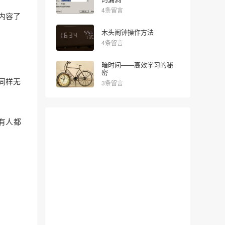
4条留言
内容了
木头闹钟操作方法
4条留言
暗时间——高效学习的秘
密
同样无
3条留言
有人都
。