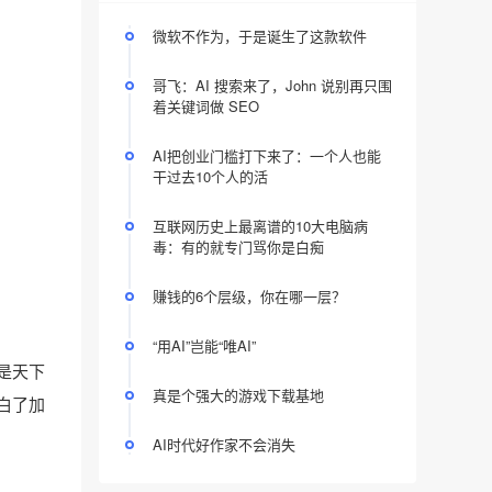
微软不作为，于是诞生了这款软件
哥飞：AI 搜索来了，John 说别再只围
着关键词做 SEO
AI把创业门槛打下来了：一个人也能
干过去10个人的活
互联网历史上最离谱的10大电脑病
毒：有的就专门骂你是白痴
赚钱的6个层级，你在哪一层？
“用AI”岂能“唯AI”
是天下
真是个强大的游戏下载基地
白了加
AI时代好作家不会消失