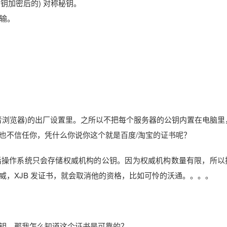
公钥加密后的) 对称秘钥。
传输。
者浏览器)的出厂设置里。之所以不把每个服务器的公钥内置在电脑里
也不信任你，凭什么你说你这个就是百度/淘宝的证书呢？
后操作系统只会存储权威机构的公钥。因为权威机构数量有限，所以
威，XJB 发证书，就会取消他的资格，比如可怜的沃通。。。。
钥，那我怎么知道这个证书是可靠的？