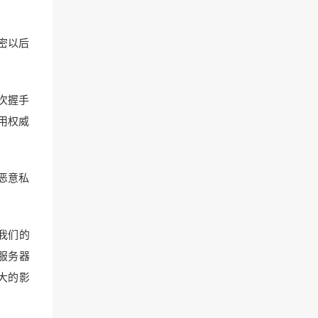
密以后
次握手
用权威
恶意私
后我们的
的服务器
很大的影