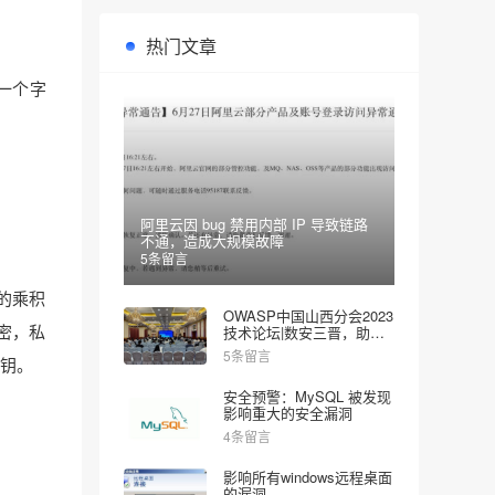
热门文章
后一个字
阿里云因 bug 禁用内部 IP 导致链路
不通，造成大规模故障
5条留言
的乘积
OWASP中国山西分会2023
密，私
技术论坛|数安三晋，助力
网安
5条留言
钥。
安全预警：MySQL 被发现
影响重大的安全漏洞
4条留言
影响所有windows远程桌面
的漏洞