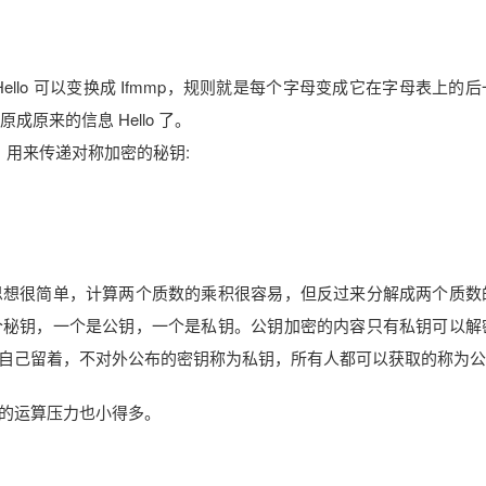
llo 可以变换成 Ifmmp，规则就是每个字母变成它在字母表上的
成原来的信息 Hello 了。
，用来传递对称加密的秘钥:
思想很简单，计算两个质数的乘积很容易，但反过来分解成两个质数
个秘钥，一个是公钥，一个是私钥。公钥加密的内容只有私钥可以解
自己留着，不对外公布的密钥称为私钥，所有人都可以获取的称为公
的运算压力也小得多。