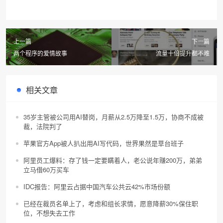
上一篇
下一篇
两个程序的爱情故事
流量十倍提升都不难
相关文章
35岁主管被公司用AI替岗，月薪从2.5万降至1.5万，协商不成被
裁，法院判了
苹果官方App被人扒出用AI写代码，世界果然是草台班子
阿里员工爆料：存了钱一定要瞒着人，老公说年赚200万，弟弟
立马借60万买车
IDC报告：阿里云占据中国汽车公共云42%市场份额
已经在裁员名单上了，考虑和组长求情，愿意降薪30%保住职
位，不想失去工作