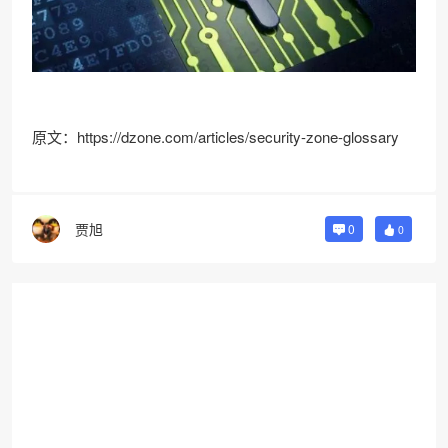
原文：https://dzone.com/articles/security-zone-glossary
贾旭
0
0