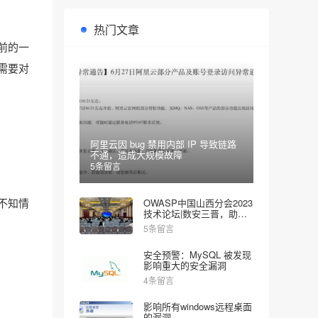
热门文章
前的一
需要对
阿里云因 bug 禁用内部 IP 导致链路
不通，造成大规模故障
5条留言
不知情
OWASP中国山西分会2023
技术论坛|数安三晋，助力
网安
5条留言
安全预警：MySQL 被发现
影响重大的安全漏洞
4条留言
影响所有windows远程桌面
的漏洞