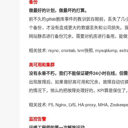
备份
做最好的计划，做最坏的打算。
前不久的gitlab删库事件的教训犹在眼前，丢失
个备份，才没有造成更大的数据丢失和公司损失。
网站静态进行备份冗余，需要对机房进行备用，能做
相关技术: rsync, crontab, lvm快照, mysqldump,
高可用和集群
没有永垂不朽，我们不能保证硬件24小时在线，但需
出现故障后，如果做好高可用和冗余，故障自动切
的情况下，悄么的把故障处理好的，KPI算是保住了
相关技术: F5, Nginx, LVS, HA-proxy, MHA, Zoo
监控告警
运维工程师的第一次解放运动。