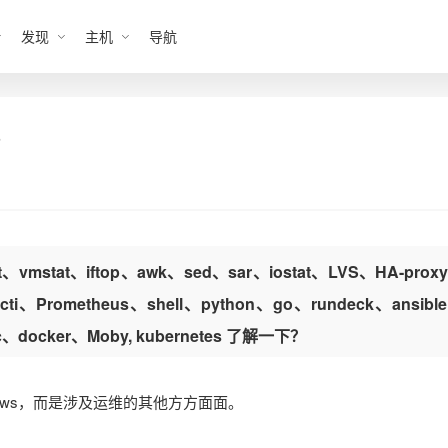
发现
主机
导航
？
mstat、iftop、awk、sed、sar、iostat、LVS、HA-prox
ti、Prometheus、shell、python、go、rundeck、ansibl
ric、docker、Moby, kubernetes 了解一下？
dows，而是涉及运维的其他方方面面。