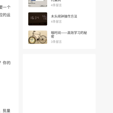
4条留言
要一个
应的运
木头闹钟操作方法
4条留言
暗时间——高效学习的秘
密
3条留言
？你的
、批量