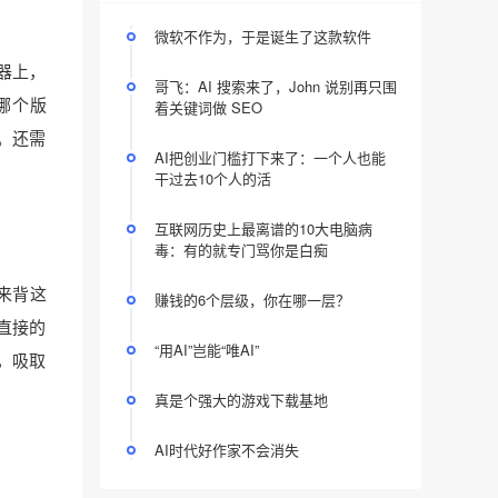
微软不作为，于是诞生了这款软件
器上，
哥飞：AI 搜索来了，John 说别再只围
是哪个版
着关键词做 SEO
行。还需
AI把创业门槛打下来了：一个人也能
干过去10个人的活
互联网历史上最离谱的10大电脑病
毒：有的就专门骂你是白痴
来背这
赚钱的6个层级，你在哪一层？
直接的
“用AI”岂能“唯AI”
，吸取
真是个强大的游戏下载基地
AI时代好作家不会消失