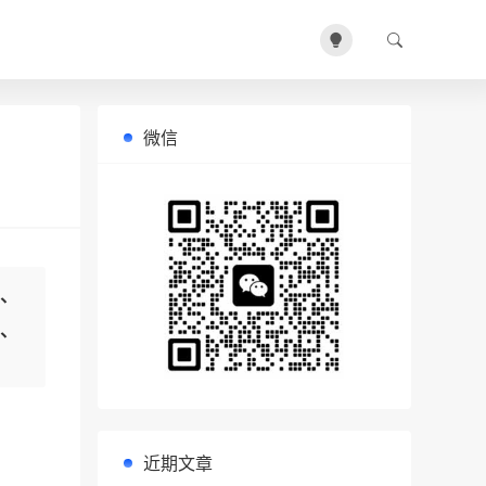
微信
y、
e、
近期文章