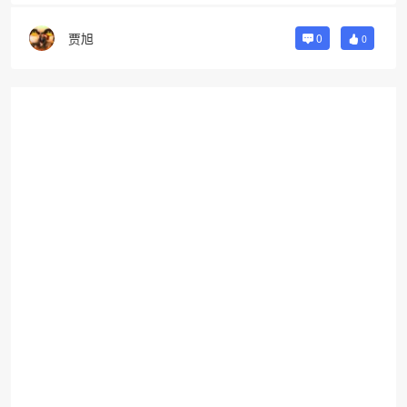
贾旭
0
0