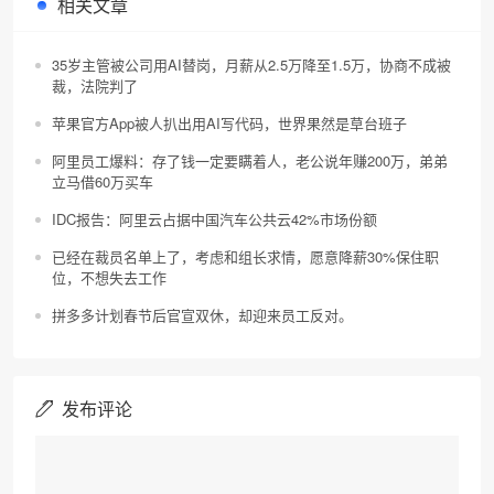
相关文章
35岁主管被公司用AI替岗，月薪从2.5万降至1.5万，协商不成被
裁，法院判了
苹果官方App被人扒出用AI写代码，世界果然是草台班子
阿里员工爆料：存了钱一定要瞒着人，老公说年赚200万，弟弟
立马借60万买车
IDC报告：阿里云占据中国汽车公共云42%市场份额
已经在裁员名单上了，考虑和组长求情，愿意降薪30%保住职
位，不想失去工作
拼多多计划春节后官宣双休，却迎来员工反对。
发布评论