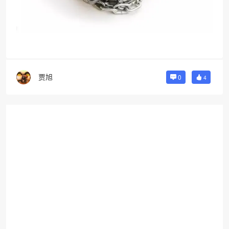
贾旭
0
4