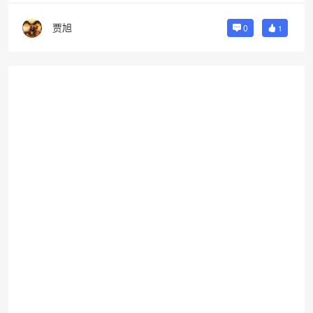
贾旭
0
1