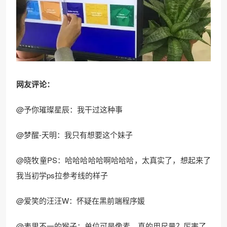
网友评论：
@予你璀璨星辰：我干过这种事
@梦醒-天明：我只有想要这个妹子
@晓牧童PS：哈哈哈哈哈啊哈哈哈，太真实了，想起来了
我当初学ps拉参考线的样子
@爱笑的汪汪W：怀疑在黑前端程序媛
@表里不一的猴子：单位可是像素，真的用尺量？厉害了