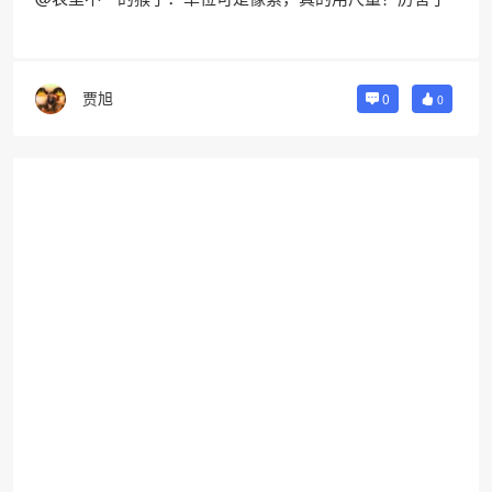
贾旭
0
0