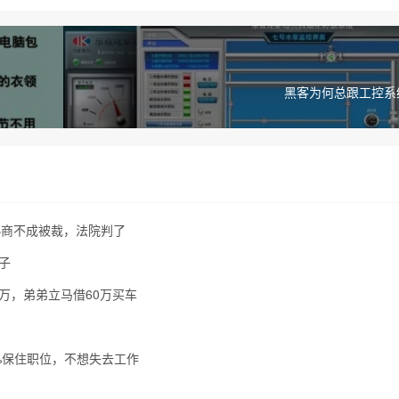
黑客为何总跟工控系
，协商不成被裁，法院判了
子
万，弟弟立马借60万买车
%保住职位，不想失去工作