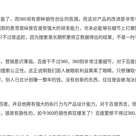
能了，而360却有那种狼性创业的氛围，而这对产品的改进是非常
网邪的意思是纵使百度有强大的研发能力，也未必能够在细节上打磨
面只不过是追赶，因为搜索是长期积累修正数据得出的结果，不是一时
营销意识薄弱。百度干不过360，360则非常注重细节，对于百度
的搜索公正性。这正说明我们国人被眼前利益熏黑了眼睛，只想赚取
时，别人已在计划赚一整年的钱。没有创新的东西，往往是会被淘汰
百度，并且他拥有强大的执行力与产品设计能力。对于百度而言，但3
狼是有狼性的，如今360的狼性疯狂爆发了！百度要想干得过360