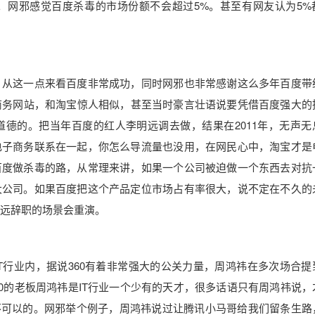
。网邪感觉百度杀毒的市场份额不会超过5%。甚至有网友认为5%
，从这一点来看百度非常成功，同时网邪也非常感谢这么多年百度带
子商务网站，和淘宝惊人相似，甚至当时豪言壮语说要凭借百度强大的
德的。把当年百度的红人李明远调去做，结果在2011年，无声无
电子商务联系在一起，你怎么导流量也没用，在网民心中，淘宝才是
百度做杀毒的路，从常理来讲，如果一个公司被迫做一个东西去对抗
大公司。如果百度把这个产品定位市场占有率很大，说不定在不久的
明远辞职的场景会重演。
T行业内，据说360有着非常强大的公关力量，周鸿祎在多次场合提
60的老板周鸿祎是IT行业一个少有的天才，很多话语只有周鸿祎说，
不可以的。网邪举个例子，周鸿祎说过让腾讯小马哥给我们留条生路