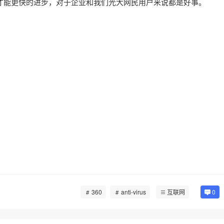
争才能更快的进步，对于企业和我们光大网民用户来说都是好事。
360
anti-virus
互联网
0