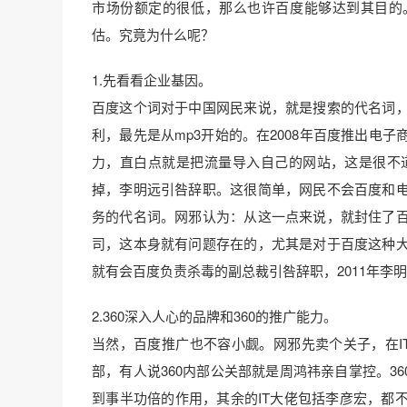
市场份额定的很低，那么也许百度能够达到其目的
估。究竟为什么呢？
1.先看看企业基因。
百度这个词对于中国网民来说，就是搜索的代名词
利，最先是从mp3开始的。在2008年百度推出电
力，直白点就是把流量导入自己的网站，这是很不道
掉，李明远引咎辞职。这很简单，网民不会百度和
务的代名词。网邪认为：从这一点来说，就封住了
司，这本身就有问题存在的，尤其是对于百度这种
就有会百度负责杀毒的副总裁引咎辞职，2011年李
2.360深入人心的品牌和360的推广能力。
当然，百度推广也不容小觑。网邪先卖个关子，在I
部，有人说360内部公关部就是周鸿祎亲自掌控。3
到事半功倍的作用，其余的IT大佬包括李彦宏，都