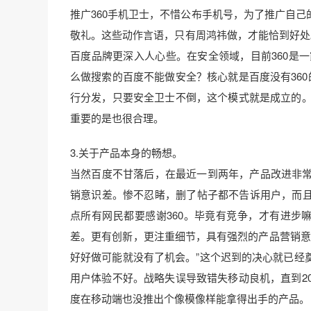
推广360手机卫士，不惜公布手机号，为了推广自
敬礼。这些动作言语，只有周鸿祎做，才能恰到好处
百度品牌更深入人心些。在安全领域，目前360是一
么做搜索的百度不能做安全？核心就是百度没有360
行分发，只要安全卫士不倒，这个模式就是成立的。而
重要的是也很合理。
3.关于产品本身的畅想。
当然百度不甘落后，在最近一到两年，产品改进非常
销意识差。惨不忍睹，删了帖子都不告诉用户，而
点所有网民都要感谢360。毕竟有竞争，才有进步
差。更有创新，更注重细节，具有强烈的产品营销意识
好好做可能就没有了机会。”这个迟到的决心就已经
用户体验不好。战略失误导致错失移动良机，直到20
度在移动端也没推出个像模像样能拿得出手的产品。