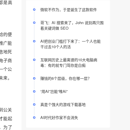
都是高
微软不作为，于是诞生了这款软件
哥飞：AI 搜索来了，John 说别再只围
着关键词做 SEO
给的便
AI把创业门槛打下来了：一个人也能
推广能
干过去10个人的活
息地死
互联网历史上最离谱的10大电脑病
电子商
毒：有的就专门骂你是白痴
一个公
未来，
赚钱的6个层级，你在哪一层？
“用AI”岂能“唯AI”
真是个强大的游戏下载基地
到公关
AI时代好作家不会消失
才能起
，为了