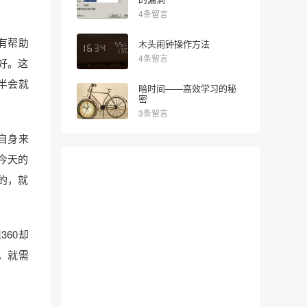
4条留言
有帮助
木头闹钟操作方法
4条留言
好。这
半会就
暗时间——高效学习的秘
密
3条留言
自身来
今天的
的，就
60却
，就需