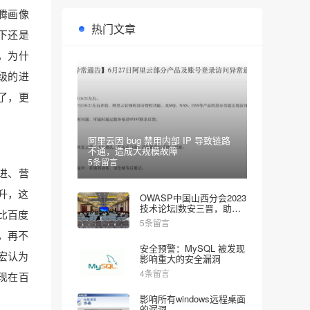
腾画像
热门文章
下还是
，为什
级的进
了，更
阿里云因 bug 禁用内部 IP 导致链路
不通，造成大规模故障
5条留言
进、营
升，这
OWASP中国山西分会2023
技术论坛|数安三晋，助力
比百度
网安
5条留言
，再不
安全预警：MySQL 被发现
宏认为
影响重大的安全漏洞
4条留言
现在百
影响所有windows远程桌面
的漏洞