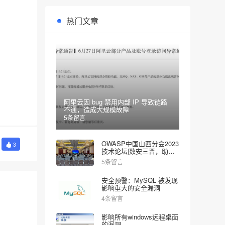
热门文章
阿里云因 bug 禁用内部 IP 导致链路
不通，造成大规模故障
5条留言
OWASP中国山西分会2023
3
技术论坛|数安三晋，助力
网安
5条留言
安全预警：MySQL 被发现
影响重大的安全漏洞
4条留言
影响所有windows远程桌面
的漏洞