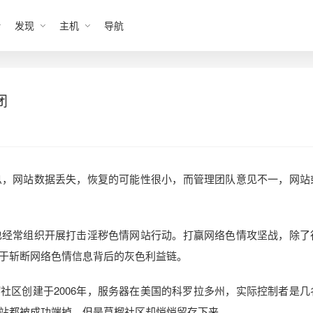
发现
主机
导航
闭
息，网站数据丢失，恢复的可能性很小，而管理团队意见不一，网站
也经常组织开展打击淫秽色情网站行动。打赢网络色情攻坚战，除了
于斩断网络色情信息背后的灰色利益链。
社区创建于2006年，服务器在美国的科罗拉多州，实际控制者是几
站都被成功端掉，但是草榴社区却悄悄留存下来。