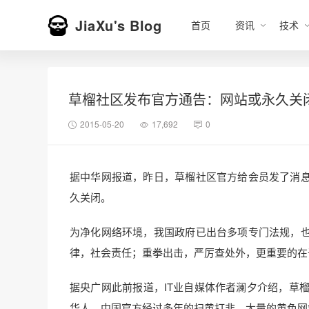
JiaXu's Blog
首页
资讯
技术
草榴社区发布官方通告：网站或永久关
2015-05-20
17,692
0
据中华网报道，昨日，草榴社区官方给会员发了消
久关闭。
为净化网络环境，我国政府已出台多项专门法规，
律，社会责任；重拳出击，严厉查处外，更重要的在
据央广网此前报道，IT业自媒体作者澜夕介绍，草榴
华人。中国官方经过多年的扫黄打非，大量的黄色网