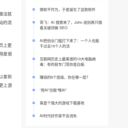
微软不作为，于是诞生了这款软件
做法就
站的流
哥飞：AI 搜索来了，John 说别再只围
着关键词做 SEO
AI把创业门槛打下来了：一个人也能
页上更
干过去10个人的活
用是很
互联网历史上最离谱的10大电脑病
毒：有的就专门骂你是白痴
以拿到
赚钱的6个层级，你在哪一层？
更上游
“用AI”岂能“唯AI”
真是个强大的游戏下载基地
AI时代好作家不会消失