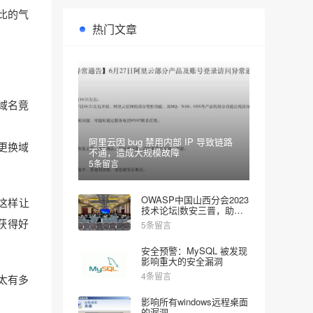
逗比的气
热门文章
域名竟
阿里云因 bug 禁用内部 IP 导致链路
更换域
不通，造成大规模故障
5条留言
OWASP中国山西分会2023
m这样让
技术论坛|数安三晋，助力
网安
中获得好
5条留言
安全预警：MySQL 被发现
影响重大的安全漏洞
4条留言
太有多
影响所有windows远程桌面
的漏洞