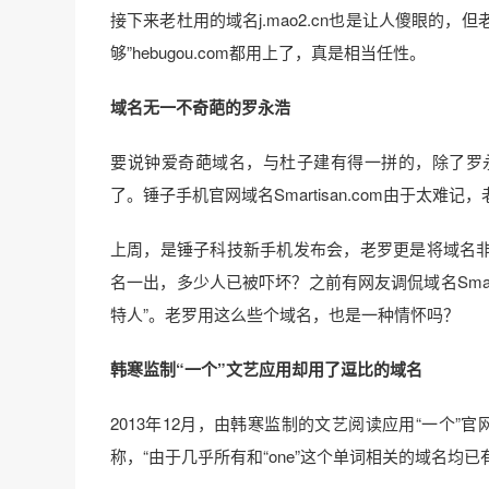
接下来老杜用的域名j.mao2.cn也是让人傻眼的
够”hebugou.com都用上了，真是相当任性。
域名无一不奇葩的罗永浩
要说钟爱奇葩域名，与杜子建有得一拼的，除了罗
了。锤子手机官网域名Smartisan.com由于太难
上周，是锤子科技新手机发布会，老罗更是将域名非主流精神发挥到了
名一出，多少人已被吓坏？之前有网友调侃域名Smart
特人”。老罗用这么些个域名，也是一种情怀吗？
韩寒监制“一个”文艺应用却用了逗比的域名
2013年12月，由韩寒监制的文艺阅读应用“一个”官网
称，“由于几乎所有和“one”这个单词相关的域名均已有主，