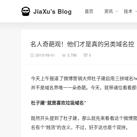
JiaXu's Blog
首页
资讯
技术
名人奇葩观！他们才是真的另类域名控
2015-09-01
3,796
0
今天上午报道了微博营销大师杜子建启用三拼域名he
并不是域名界唯一一朵奇葩。今天，就带诸位看看那
杜子建“就是喜欢垃圾域名”
既然开头提到了杜子建，那么就先来看看这个微博营销大
名有个“贱货”的含义，不过，好歹这也是个双拼。