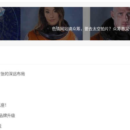
色情网站搞众筹，要去太空拍片？众筹界又
球扩张的深远布局
王座！
完成品牌升级
伐