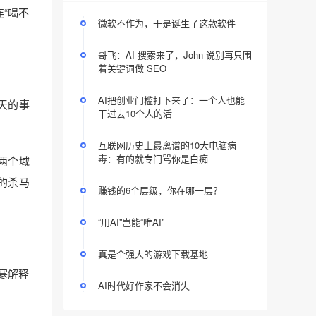
连“喝不
微软不作为，于是诞生了这款软件
哥飞：AI 搜索来了，John 说别再只围
着关键词做 SEO
AI把创业门槛打下来了：一个人也能
天的事
干过去10个人的活
互联网历史上最离谱的10大电脑病
毒：有的就专门骂你是白痴
m两个域
亮的杀马
赚钱的6个层级，你在哪一层？
“用AI”岂能“唯AI”
真是个强大的游戏下载基地
韩寒解释
AI时代好作家不会消失