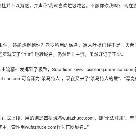
，但老杜并不以为然，并声称“我就喜欢垃圾域名。不服你砍我啊？”现在
永浩，还能想得到谁？老罗所用的域名，遭人吐槽已经不是一天两
记，老罗就买了个t.tt作跳转域名，仍然是非主流，虽然好记了不少。
极致，Smartisan.love、piaoliang.smartisan.co
isan.com可音译为“杀马特人”，现在又来了“杀马特人的爱”、“漂
正式上线，用的则是四拼域名wufazhuce.com，即“无法注册”。
索性用wufazhuce.com作为官网域名...”