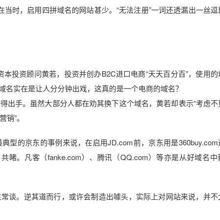
微，而且在当时，启用四拼域名的网站甚少。“无法注册”一词还透漏出一丝
资本投资顾问黄若，投资并创办B2C进口电商“天天百分百”，使用的
，使用的域名实在是让人分分钟出戏，这真的是一个电商的域名？
得出手。虽然大部分人都在劝其换下这个域名，黄若却表示“考虑不
营销”。
的京东的事例来说，在启用JD.com前，京东用是360buy.co
睹。凡客（fanke.com）、腾讯（QQ.com）等亦是从好域名
生常谈。逆其道而行，或许会制造出噱头，实际上对网站来说，并不