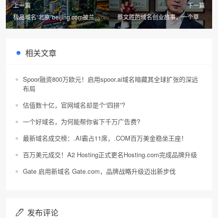
上一篇
下一篇
极品域名“北京”beijing.com被兰雄
蔡文胜的域名创业故事，一个草根
传媒启用!
的逆袭！
相关文章
Spoor融资800万欧元！启用spoor.ai域名暗藏其全球扩张的深远
布局
估值数十亿，官网域名却是个“四拼”?
一个好域名，为何能帮你省下千万广告费?
最新域名成交榜：.AI霸占11席，.COM百万美金稳坐王座！
百万美元成交！A2 Hosting正式更名Hosting.com完成品牌升级
Gate 启用新域名 Gate.com，品牌战略升级迈出新步伐
发布评论