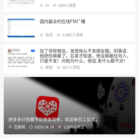
AI
359人浏览
国内最全的在线FM广播
站点
3,482人浏览
加了领导微信，发现他从不发朋友圈。同事说:
他把你屏蔽了。后来才知道，他没屏蔽任何人，
只是不发！问他为什么，他说:发什么都不对！
其他
307人浏览
拼多多计划春节后官宣双休，却迎来员工反对。
互联网
2026.04.19
3,269人浏览