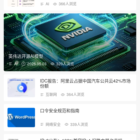
AI
366人浏览
英伟达开源AI模型
AI
2026.05.03
320人浏览
IDC报告：阿里云占据中国汽车公共云42%市场
份额
互联网
364人浏览
口令安全规范和指南
网络安全
339人浏览