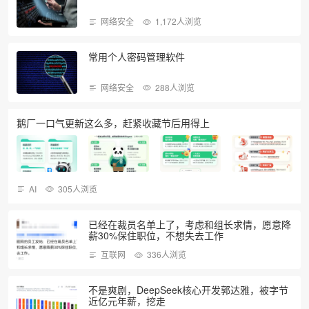
网络安全
1,172人浏览
常用个人密码管理软件
网络安全
288人浏览
鹅厂一口气更新这么多，赶紧收藏节后用得上
AI
305人浏览
已经在裁员名单上了，考虑和组长求情，愿意降
薪30%保住职位，不想失去工作
互联网
336人浏览
不是爽剧，DeepSeek核心开发郭达雅，被字节
近亿元年薪，挖走