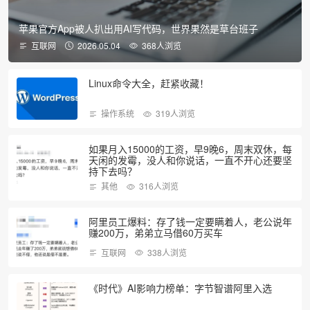
苹果官方App被人扒出用AI写代码，世界果然是草台班子
互联网
2026.05.04
368人浏览
Linux命令大全，赶紧收藏！
操作系统
319人浏览
如果月入15000的工资，早9晚6，周末双休，每
天闲的发霉，没人和你说话，一直不开心还要坚
持下去吗？
其他
316人浏览
阿里员工爆料：存了钱一定要瞒着人，老公说年
赚200万，弟弟立马借60万买车
互联网
338人浏览
《时代》AI影响力榜单：字节智谱阿里入选